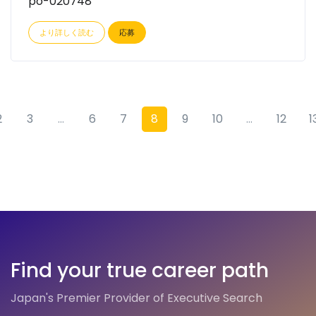
po-020748
より詳しく読む
応募
2
3
...
6
7
8
9
10
...
12
1
Find your true career path
Japan's Premier Provider of Executive Search