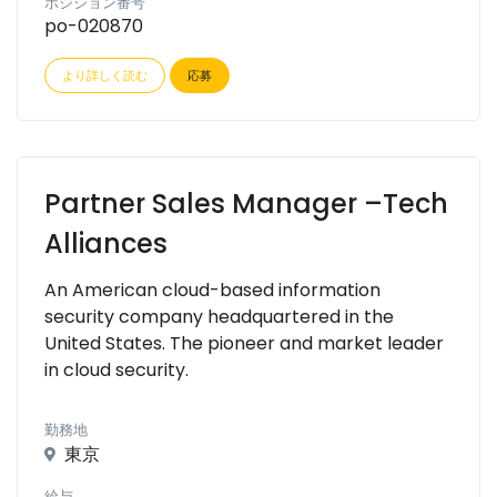
ポジション番号
po-020870
より詳しく読む
応募
Partner Sales Manager –Tech
Alliances
An American cloud-based information
security company headquartered in the
United States. The pioneer and market leader
in cloud security.
勤務地
東京
給与