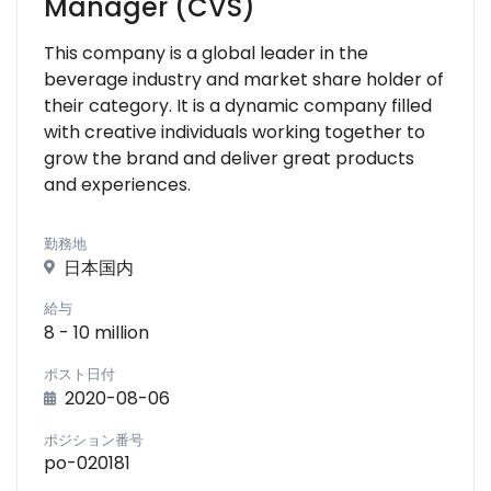
Manager (CVS)
This company is a global leader in the
beverage industry and market share holder of
their category. It is a dynamic company filled
with creative individuals working together to
grow the brand and deliver great products
and experiences.
勤務地
日本国内
給与
8 - 10 million
ポスト日付
2020-08-06
ポジション番号
po-020181