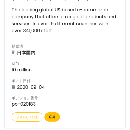
The leading global US based e-commerce
company that offers a range of products and
services. In over 16 different countries with
over 341,000 staff
勤務地
日本国内
給与
10 million
ポスト日付
2020-09-04
ポジション番号
po-020183
より詳しく読む
応募