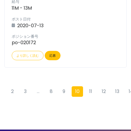
給与
11M - 13M
ポスト日付
2020-07-13
ポジション番号
po-020172
より詳しく読む
応募
1
2
3
...
8
9
10
11
12
13
1