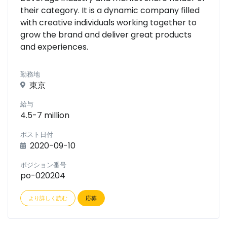
their category. It is a dynamic company filled
with creative individuals working together to
grow the brand and deliver great products
and experiences.
勤務地
東京
給与
4.5-7 million
ポスト日付
2020-09-10
ポジション番号
po-020204
より詳しく読む
応募