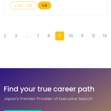
より詳しく読む
応募
2
3
...
7
8
9
10
11
12
13
Find your true career path
Japan's Premier Provider of Executive Search