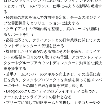
ロジェクトマネジメントにあたる。クライアントのビジネ
スとカテゴリーのバランス、仕事に与えうる影響を考慮す
る
• 経営陣の意図を汲んで方向性を定め、チームのポジティ
ブな雰囲気作りとソリューションに注力する
• クライアントの依頼内容を整理し、真のニーズを理解す
るサポートを行う
• 必要に応じて、クライアントとの日常業務に関してアカ
ウントディレクターの代理を務める
• 複雑化したり問題が起きる前にその芽を摘み、クライア
ントの要望を日々のやり取りから予測。アカウントディレ
クターやグループアカウントディレクターに効果的な解決
策を提案する
• 若手チームメンバーのスキルを向上させ、その成長に責
任を負う。タスクやプロジェクトを自信を持って他メンバ
ーに任せ、その間も詳細な事情を把握し続ける
• Droga5のクリエイティブのプライオリティに基づき、
チームおよびクライアントの指針となる
• ブリーフに関して戦略チームと連携し、カテゴリーやク