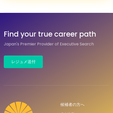
Find your true career path
Japan's Premier Provider of Executive Search
レジュメ送付
候補者の方へ