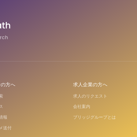
ath
arch
者の方へ
求人企業の方へ
索
求人のリクエスト
ス
会社案内
情報
ブリッジグループとは
メ送付