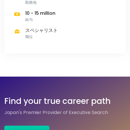
勤務地
10 - 15 million
給与
スペシャリスト
職位
Find your true career path
Japan's Premier Provider of Executive Search