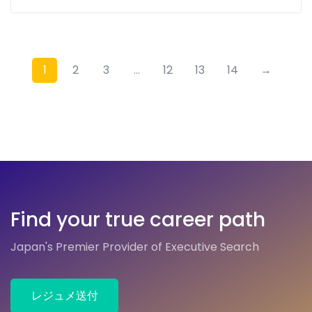
1
2
3
...
12
13
14
→
Find your true career path
Japan's Premier Provider of Executive Search
レジュメ送付