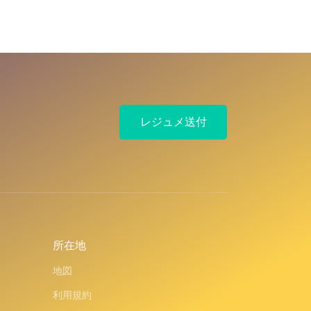
レジュメ送付
所在地
地図
利用規約