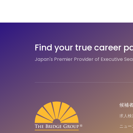
Find your true career p
Japan's Premier Provider of Executive Se
候補
求人検
ニュー