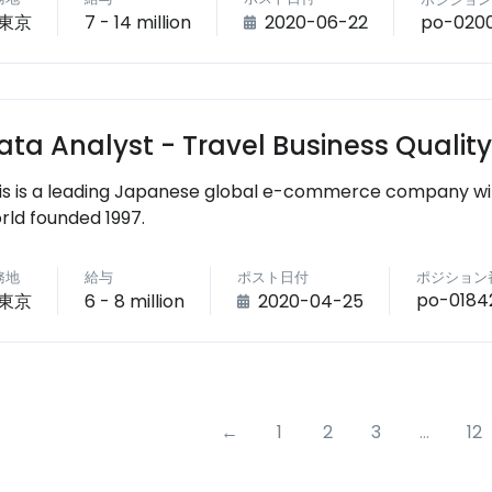
po-020
東京
7 - 14 million
2020-06-22
ata Analyst - Travel Business Quali
is is a leading Japanese global e-commerce company wi
rld founded 1997.
務地
給与
ポスト日付
ポジション
po-0184
東京
6 - 8 million
2020-04-25
←
1
2
3
...
12