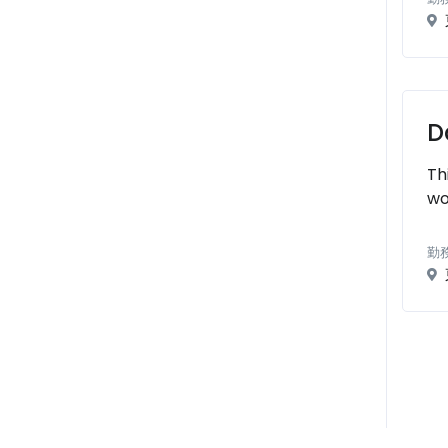
D
Th
wo
勤