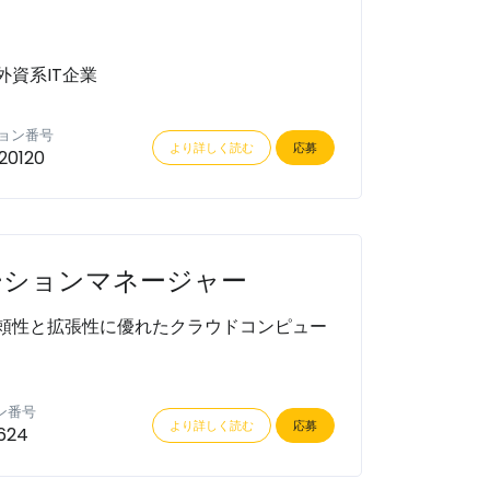
資系IT企業
ョン番号
より詳しく読む
応募
20120
ーションマネージャー
頼性と拡張性に優れたクラウドコンピュー
ン番号
より詳しく読む
応募
624