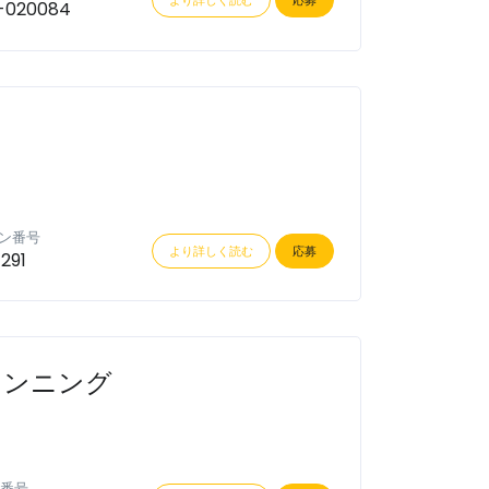
-020084
ン番号
より詳しく読む
応募
291
ランニング
番号