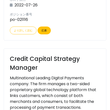
2022-07-26
ポジション番号
po-021116
より詳しく読む
応募
Credit Capital Strategy
Manager
Multinational Leading Digital Payments
company. The firm manages a two-sided
proprietary global technology platform that
links customers, which consist of both
merchants and consumers, to facilitate the
processing of payment transactions.