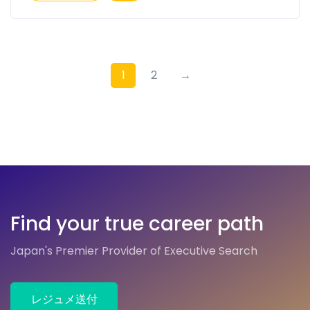
1
2
→
Find your true career path
Japan's Premier Provider of Executive Search
レジュメ送付