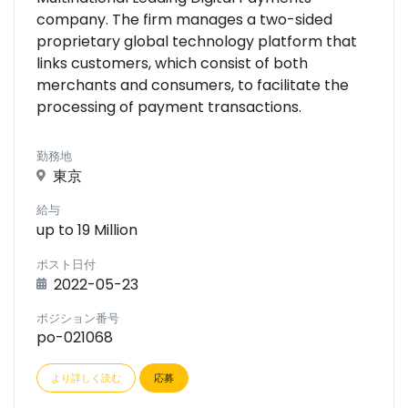
company. The firm manages a two-sided
proprietary global technology platform that
links customers, which consist of both
merchants and consumers, to facilitate the
processing of payment transactions.
勤務地
東京
給与
up to 19 Million
ポスト日付
2022-05-23
ポジション番号
po-021068
より詳しく読む
応募