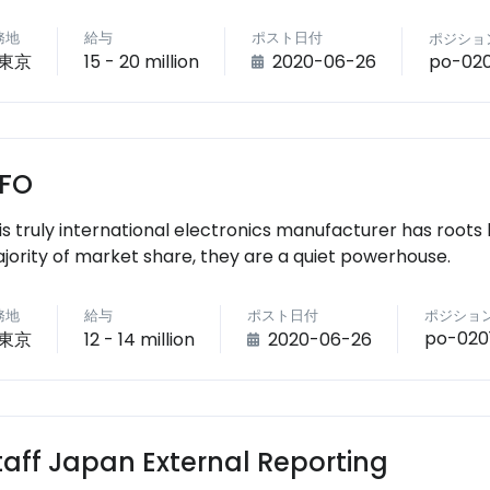
務地
給与
ポスト日付
ポジショ
po-020
東京
15 - 20 million
2020-06-26
FO
is truly international electronics manufacturer has root
jority of market share, they are a quiet powerhouse.
務地
給与
ポスト日付
ポジショ
po-020
東京
12 - 14 million
2020-06-26
taff Japan External Reporting