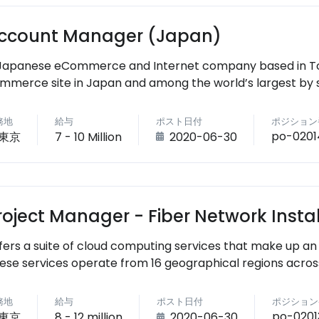
ccount Manager (Japan)
Japanese eCommerce and Internet company based in Tokyo
mmerce site in Japan and among the world’s largest by s
務地
給与
ポスト日付
ポジション
po-0201
東京
7 - 10 Million
2020-06-30
roject Manager - Fiber Network Insta
fers a suite of cloud computing services that make up 
ese services operate from 16 geographical regions acros
務地
給与
ポスト日付
ポジション
po-0201
東京
8 - 12 million
2020-06-30