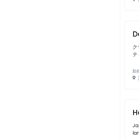
D
ク
テ
勤
H
Ja
la