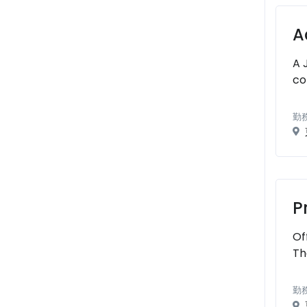
A
A 
co
勤
P
Of
Th
勤