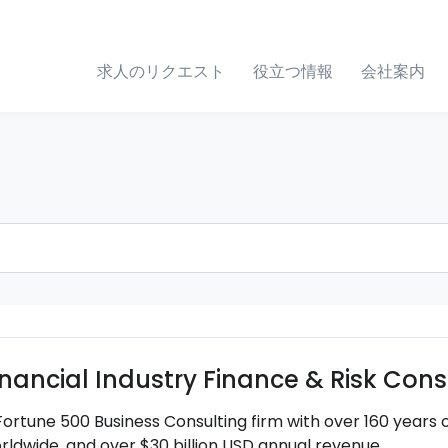
求人のリクエスト
役立つ情報
会社案内
inancial Industry Finance & Risk Co
Fortune 500 Business Consulting firm with over 160 years 
rldwide, and over $30 billion USD annual revenue.