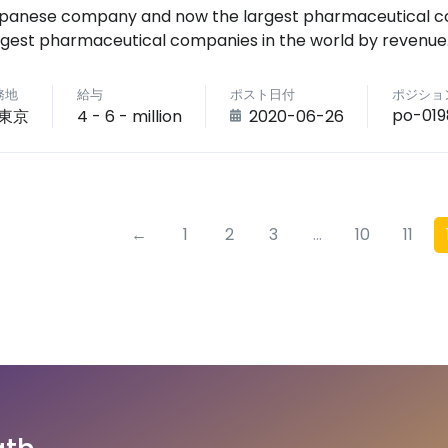
panese company and now the largest pharmaceutical com
rgest pharmaceutical companies in the world by revenue
務地
給与
ポスト日付
ポジショ
po-019
東京
4 - 6 - million
2020-06-26
←
1
2
3
...
10
11