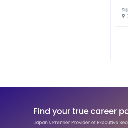
勤
Find your true career p
Japan's Premier Provider of Executive Se