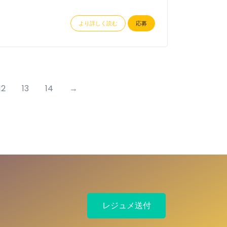
より詳しく読む
応募
12
13
14
→
レジュメ送付