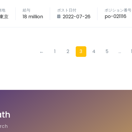
務地
給与
ポスト日付
ポジション番号
po-021116
東京
18 million
2022-07-26
←
1
2
3
4
5
...
ath
arch