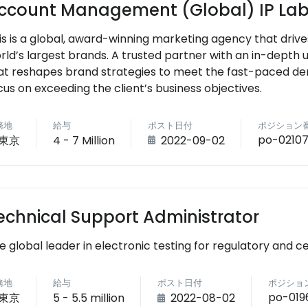
ccount Management (Global) IP La
is is a global, award-winning marketing agency that driv
rld’s largest brands. A trusted partner with an in-depth
at reshapes brand strategies to meet the fast-paced de
cus on exceeding the client’s business objectives.
務地
給与
ポスト日付
ポジション
po-0210
東京
4 - 7 Million
2022-09-02
echnical Support Administrator
e global leader in electronic testing for regulatory and ce
務地
給与
ポスト日付
ポジショ
po-019
東京
5 - 5.5 million
2022-08-02