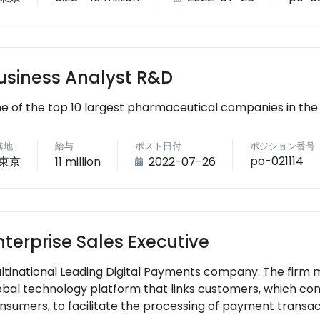
usiness Analyst R&D
e of the top 10 largest pharmaceutical companies in the
務地
給与
ポスト日付
ポジション番号
po-021114
東京
11 million
2022-07-26
nterprise Sales Executive
ltinational Leading Digital Payments company. The firm
obal technology platform that links customers, which co
nsumers, to facilitate the processing of payment transac