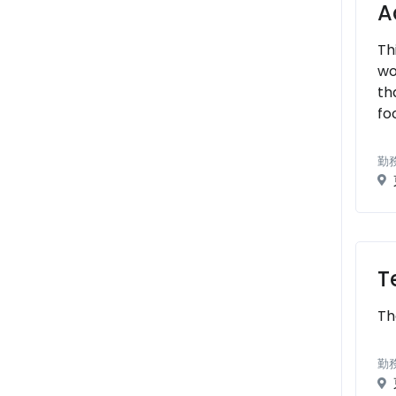
A
Th
wo
th
fo
勤
T
Th
勤