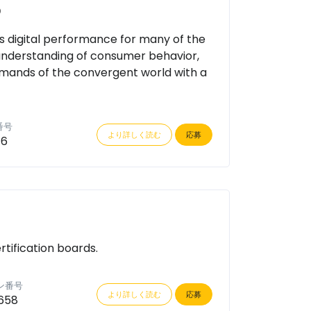
b
es digital performance for many of the
 understanding of consumer behavior,
mands of the convergent world with a
番号
より詳しく読む
応募
76
rtification boards.
ン番号
より詳しく読む
応募
658