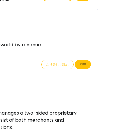
 world by revenue.
より詳しく読む
応募
 manages a two-sided proprietary
nsist of both merchants and
tions.