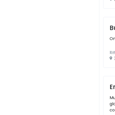
B
On
勤
E
Mu
gl
co