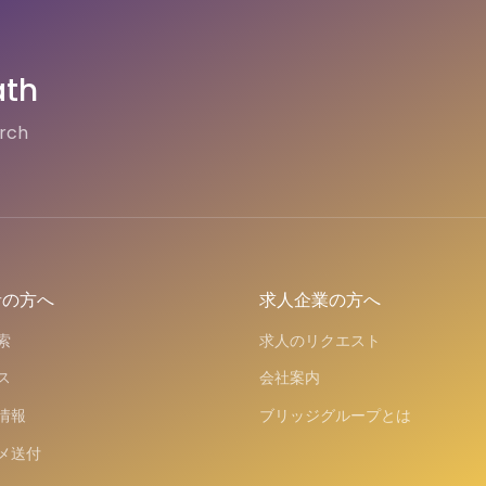
ath
arch
者の方へ
求人企業の方へ
索
求人のリクエスト
ス
会社案内
情報
ブリッジグループとは
メ送付