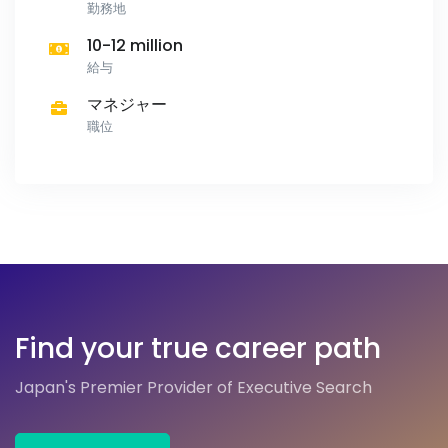
勤務地
10-12 million
給与
マネジャー
職位
Find your true career path
Japan's Premier Provider of Executive Search