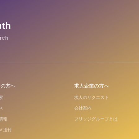
ath
arch
者の方へ
求人企業の方へ
索
求人のリクエスト
ス
会社案内
情報
ブリッジグループとは
メ送付