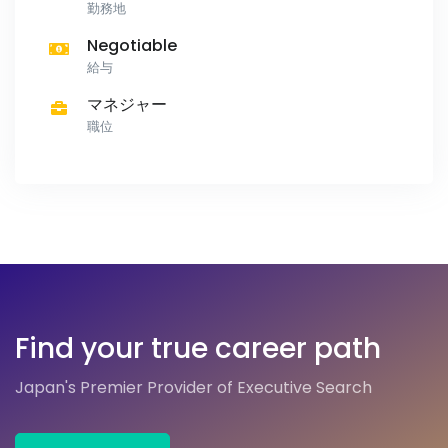
勤務地
Negotiable
給与
マネジャー
職位
Find your true career path
Japan's Premier Provider of Executive Search