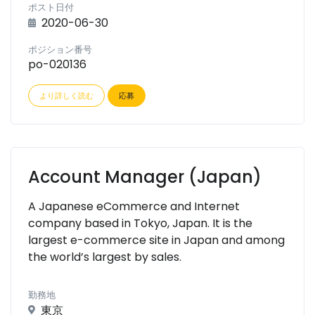
ポスト日付
2020-06-30
ポジション番号
po-020136
より詳しく読む
応募
Account Manager (Japan)
A Japanese eCommerce and Internet
company based in Tokyo, Japan. It is the
largest e-commerce site in Japan and among
the world’s largest by sales.
勤務地
東京