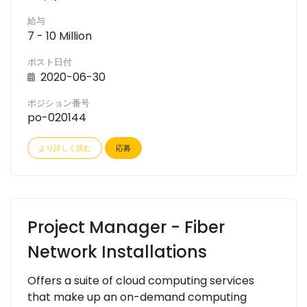
給与
7 - 10 Million
ポスト日付
2020-06-30
ポジション番号
po-020144
より詳しく読む
応募
Project Manager - Fiber
Network Installations
Offers a suite of cloud computing services
that make up an on-demand computing