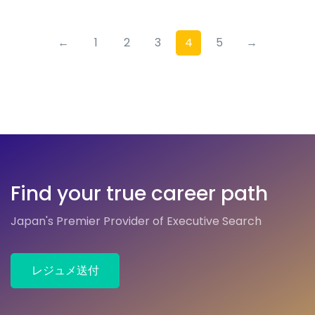
←
1
2
3
4
5
→
Find your true career path
Japan's Premier Provider of Executive Search
レジュメ送付