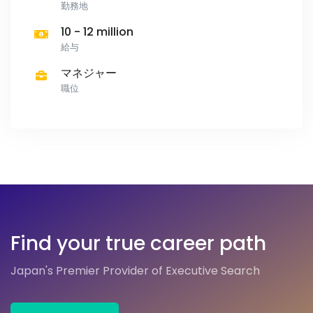
勤務地
10 - 12 million
給与
マネジャー
職位
Find your true career path
Japan's Premier Provider of Executive Search