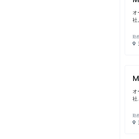
オ
社
勤
M
オ
社.
勤