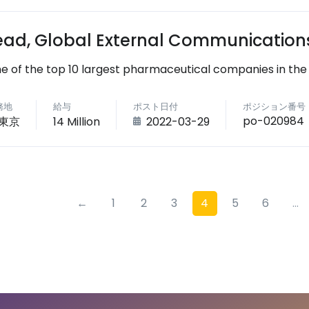
ead, Global External Communication
e of the top 10 largest pharmaceutical companies in the
務地
給与
ポスト日付
ポジション番号
po-020984
東京
14 Million
2022-03-29
←
1
2
3
4
5
6
...