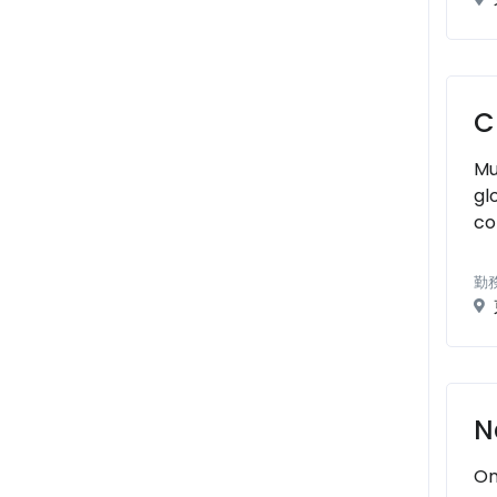
C
Mu
gl
co
勤
N
On