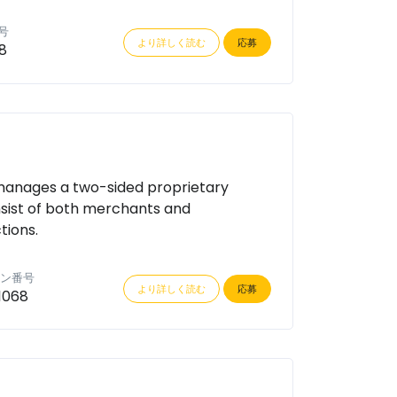
号
より詳しく読む
応募
8
 manages a two-sided proprietary
nsist of both merchants and
tions.
ン番号
より詳しく読む
応募
1068