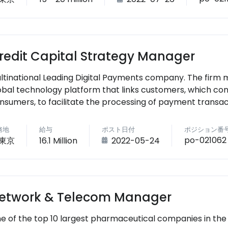
redit Capital Strategy Manager
ltinational Leading Digital Payments company. The firm
obal technology platform that links customers, which co
nsumers, to facilitate the processing of payment transac
務地
給与
ポスト日付
ポジション番
po-021062
東京
16.1 Million
2022-05-24
etwork & Telecom Manager
e of the top 10 largest pharmaceutical companies in the