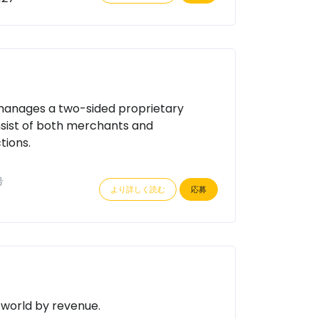
 manages a two-sided proprietary
nsist of both merchants and
tions.
号
より詳しく読む
応募
 world by revenue.