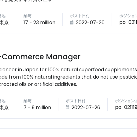
務地
給与
ポスト日付
ポジショ
po-0211
東京
17 - 23 million
2022-07-26
-Commerce Manager
pioneer in Japan for 100% natural superfood supplements
de from 100% natural ingredients that do not use pesticid
racted oils or artificial additives.
務地
給与
ポスト日付
ポジション
po-02111
東京
7 - 9 million
2022-07-26