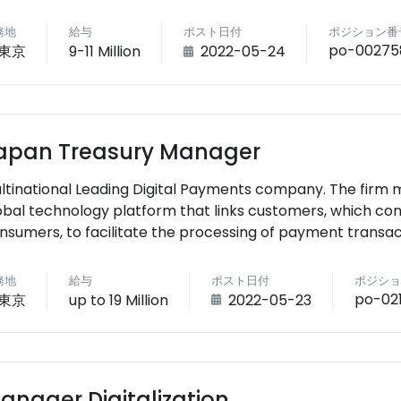
務地
給与
ポスト日付
ポジション番
po-00275
東京
9-11 Million
2022-05-24
apan Treasury Manager
ltinational Leading Digital Payments company. The firm
obal technology platform that links customers, which co
nsumers, to facilitate the processing of payment transac
務地
給与
ポスト日付
ポジショ
po-02
東京
up to 19 Million
2022-05-23
anager Digitalization