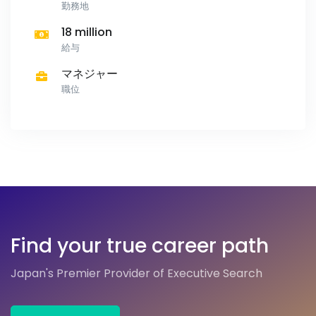
勤務地
18 million
給与
マネジャー
職位
Find your true career path
Japan's Premier Provider of Executive Search