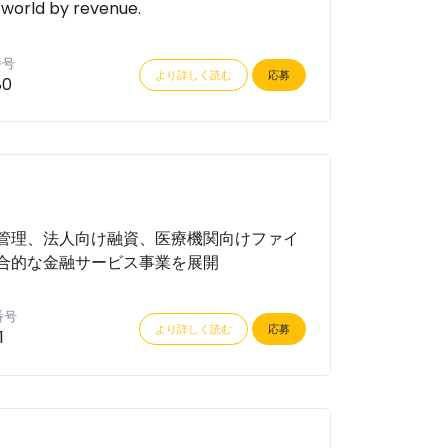
 world by revenue.
番号
より詳しく読む
応募
80
管理、法人向け融資、医療機関向けファイ
合的な金融サービス事業を展開
番号
より詳しく読む
応募
1