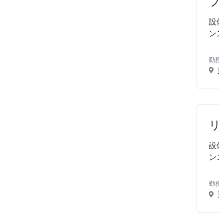
設
ン
勤
設
ン
勤