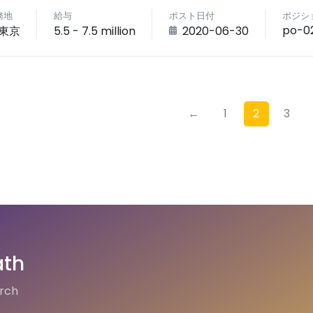
務地
給与
ポスト日付
ポジシ
po-0
東京
5.5 - 7.5 million
2020-06-30
←
1
2
3
ath
arch