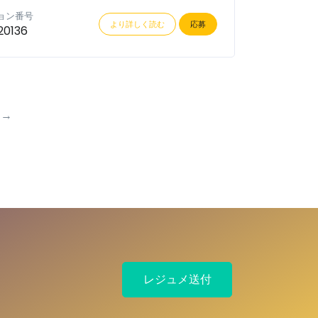
ョン番号
より詳しく読む
応募
20136
→
レジュメ送付