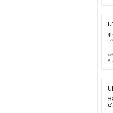
U
東
プ
勤
U
外
ビ