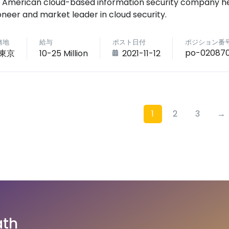
 American cloud-based information security company hea
oneer and market leader in cloud security.
務地
給与
ポスト日付
ポジション番
po-02087
東京
10-25 Million
2021-11-12
1
2
3
→
ath