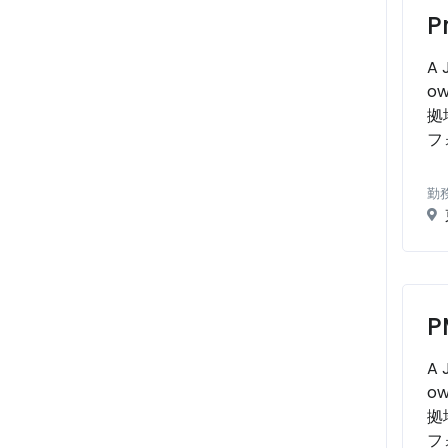
P
A 
ow
拠
フォ
勤
P
A 
ow
拠
フォ