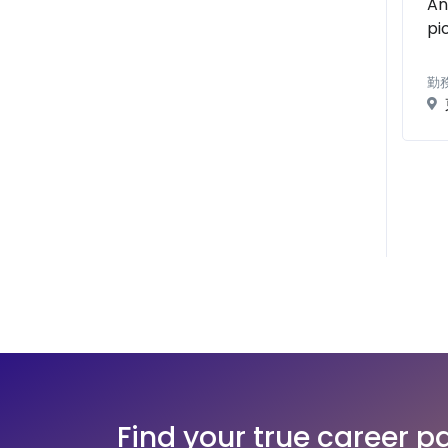
An
pi
勤
Find your true career p