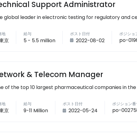
echnical Support Administrator
e global leader in electronic testing for regulatory and ce
務地
給与
ポスト日付
ポジショ
po-019
東京
5 - 5.5 million
2022-08-02
etwork & Telecom Manager
e of the top 10 largest pharmaceutical companies in the
務地
給与
ポスト日付
ポジション番
po-00275
東京
9-11 Million
2022-05-24