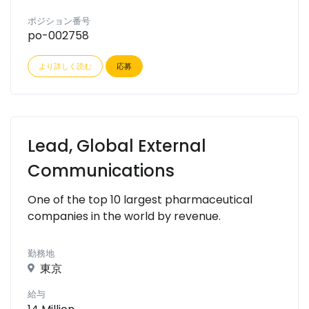
ポジション番号
po-002758
より詳しく読む
応募
Lead, Global External
Communications
One of the top 10 largest pharmaceutical
companies in the world by revenue.
勤務地
東京
給与