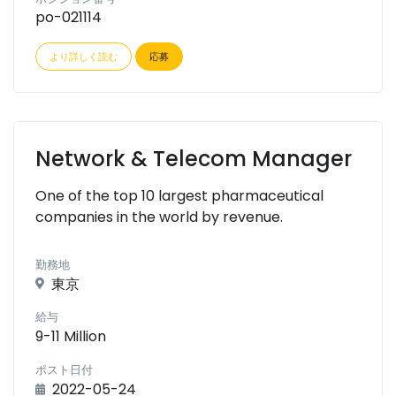
po-021114
より詳しく読む
応募
Network & Telecom Manager
One of the top 10 largest pharmaceutical
companies in the world by revenue.
勤務地
東京
給与
9-11 Million
ポスト日付
2022-05-24