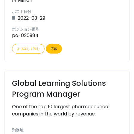
14 Million
ポスト日付
2022-03-29
ポジション番号
po-020984
より詳しく読む
応募
Global Learning Solutions
Program Manager
One of the top 10 largest pharmaceutical
companies in the world by revenue.
勤務地