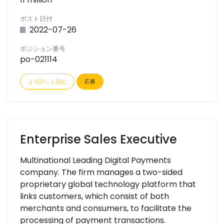
ポスト日付
2022-07-26
ポジション番号
po-021114
より詳しく読む
応募
Enterprise Sales Executive
Multinational Leading Digital Payments
company. The firm manages a two-sided
proprietary global technology platform that
links customers, which consist of both
merchants and consumers, to facilitate the
processing of payment transactions.