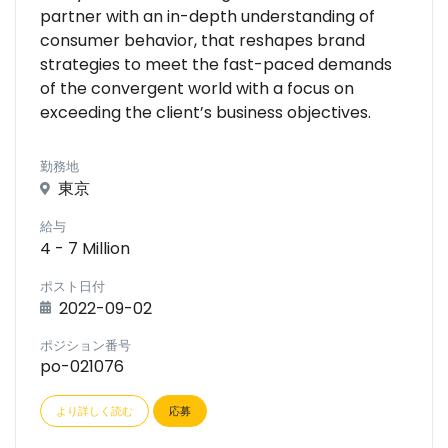
partner with an in-depth understanding of
consumer behavior, that reshapes brand
strategies to meet the fast-paced demands
of the convergent world with a focus on
exceeding the client’s business objectives.
勤務地
東京
給与
4 - 7 Million
ポスト日付
2022-09-02
ポジション番号
po-021076
より詳しく読む
応募