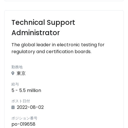
Technical Support
Administrator
The global leader in electronic testing for
regulatory and certification boards.
勤務地
東京
給与
5 - 5.5 million
ポスト日付
2022-08-02
ポジション番号
po-019658