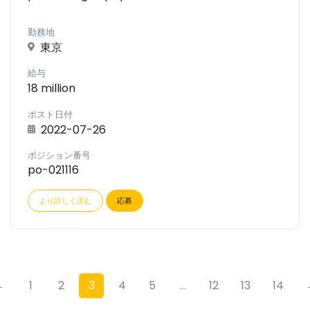
勤務地
東京
給与
18 million
ポスト日付
2022-07-26
ポジション番号
po-021116
より詳しく読む
応募
←
1
2
3
4
5
...
12
13
14