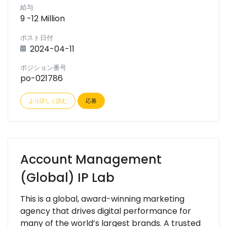
給与
9 -12 Million
ポスト日付
2024-04-11
ポジション番号
po-021786
より詳しく読む
応募
Account Management
(Global) IP Lab
This is a global, award-winning marketing
agency that drives digital performance for
many of the world’s largest brands. A trusted