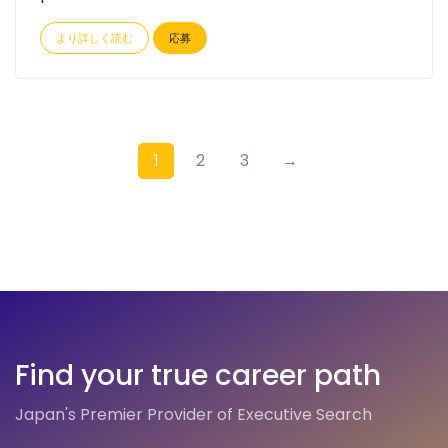
より詳しく読む
応募
1
2
3
→
Find your true career path
Japan's Premier Provider of Executive Search