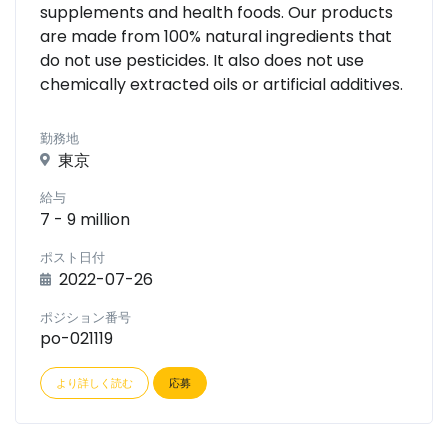
supplements and health foods. Our products
are made from 100% natural ingredients that
do not use pesticides. It also does not use
chemically extracted oils or artificial additives.
勤務地
東京
給与
7 - 9 million
ポスト日付
2022-07-26
ポジション番号
po-021119
より詳しく読む
応募