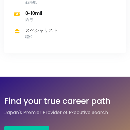
勤務地
8~10mil
給与
スペシャリスト
職位
Find your true career path
Japan's Premier Provider of Executive Search