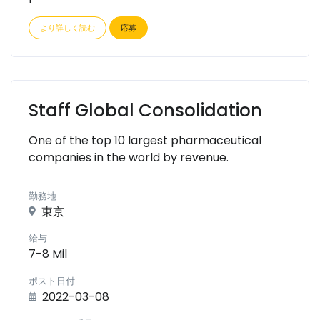
より詳しく読む
応募
Staff Global Consolidation
One of the top 10 largest pharmaceutical
companies in the world by revenue.
勤務地
東京
給与
7-8 Mil
ポスト日付
2022-03-08