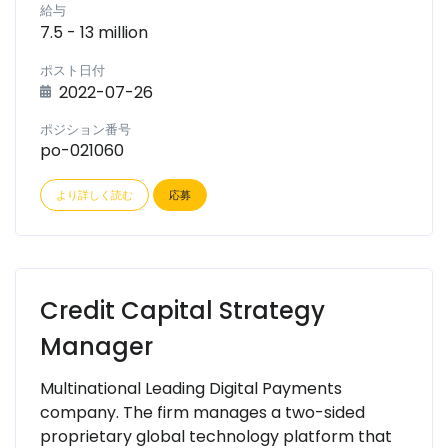
給与
7.5 - 13 million
ポスト日付
2022-07-26
ポジション番号
po-021060
より詳しく読む
応募
Credit Capital Strategy
Manager
Multinational Leading Digital Payments
company. The firm manages a two-sided
proprietary global technology platform that