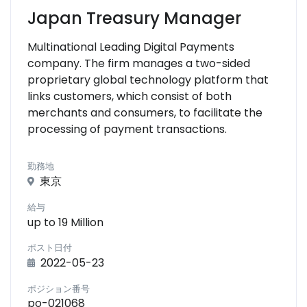
Japan Treasury Manager
Multinational Leading Digital Payments
company. The firm manages a two-sided
proprietary global technology platform that
links customers, which consist of both
merchants and consumers, to facilitate the
processing of payment transactions.
勤務地
東京
給与
up to 19 Million
ポスト日付
2022-05-23
ポジション番号
po-021068