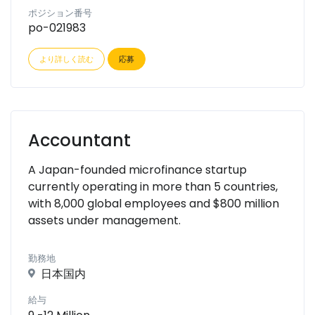
ポジション番号
po-021983
より詳しく読む
応募
Accountant
A Japan-founded microfinance startup
currently operating in more than 5 countries,
with 8,000 global employees and $800 million
assets under management.
勤務地
日本国内
給与