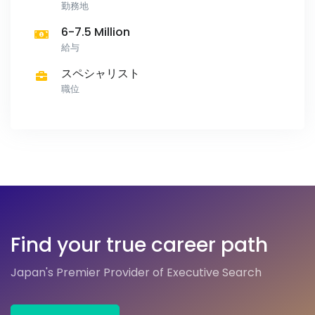
勤務地
6-7.5 Million
給与
スペシャリスト
職位
Find your true career path
Japan's Premier Provider of Executive Search