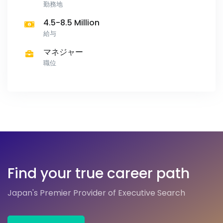
勤務地
4.5-8.5 Million
給与
マネジャー
職位
Find your true career path
Japan's Premier Provider of Executive Search