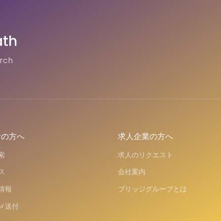
ath
arch
者の方へ
求人企業の方へ
索
求人のリクエスト
ス
会社案内
情報
ブリッジグループとは
メ送付