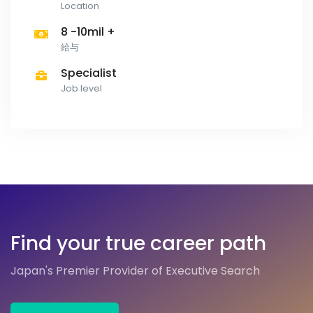
Location
8 -10mil +
給与
Specialist
Job level
Find your true career path
Japan's Premier Provider of Executive Search