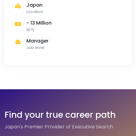
Japan
Location
- 13 Million
給与
Manager
Job level
Find your true career path
Japan's Premier Provider of Executive Search