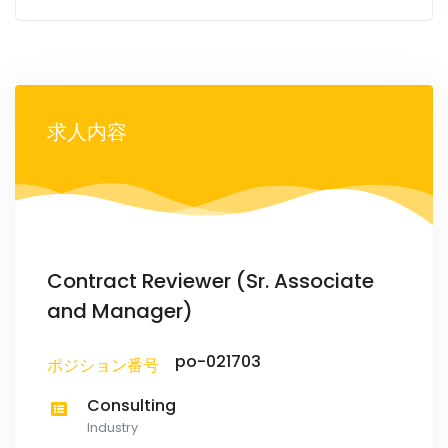
求人内容
Contract Reviewer (Sr. Associate
and Manager)
po-021703
ポジション番号
Consulting
Industry